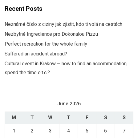
Recent Posts
Neznámé číslo z ciziny jak zjistit, kdo ti volá na cestách
Nezbytné Ingredience pro Dokonalou Pizzu
Perfect recreation for the whole family
Suffered an accident abroad?
Cultural event in Krakow – how to find an accommodation,
spend the time e.t.c.?
June 2026
M
T
W
T
F
S
S
1
2
3
4
5
6
7