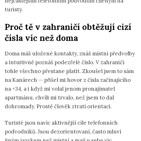
nejčastějším telefonním podvodům cíleným na
turisty.
Proč tě v zahraničí obtěžují cizí
čísla víc než doma
Doma máš uložené kontakty, znáš místní předvolby
a intuitivně poznáš podezřelé číslo. V zahraničí
tohle všechno přestane platit. Zkoušel jsem to sám
na Kanárech — přišel mi hovor z čísla začínajícího
na +34, a i když mi volal jenom pronajímatel
apartmánu, chvíli mi trvalo, než jsem to dal
dohromady. Prostě člověk ztratí orientaci.
Turisté jsou navíc aktivnější cíle telefonních
podvodníků. Jsou dezorientovaní, často mluví
jiným jazykem než místní a mají u sebe víc