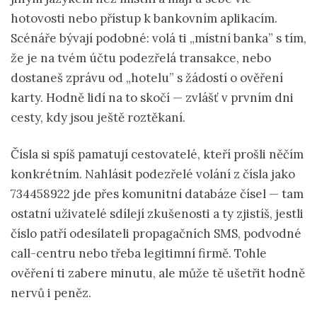
hotovosti nebo přístup k bankovním aplikacím.
Scénáře bývají podobné: volá ti „místní banka” s tím,
že je na tvém účtu podezřelá transakce, nebo
dostaneš zprávu od „hotelu” s žádostí o ověření
karty. Hodně lidí na to skočí — zvlášť v prvním dni
cesty, kdy jsou ještě roztěkaní.
Čísla si spíš pamatují cestovatelé, kteří prošli něčím
konkrétním. Nahlásit podezřelé volání z čísla jako
734458922
jde přes komunitní databáze čísel — tam
ostatní uživatelé sdílejí zkušenosti a ty zjistíš, jestli
číslo patří odesílateli propagačních SMS, podvodné
call-centru nebo třeba legitimní firmě. Tohle
ověření ti zabere minutu, ale může tě ušetřit hodně
nervů i peněz.