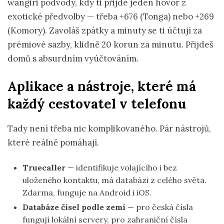
wangiri podvody, kdy ti přijde jeden hovor z
exotické předvolby — třeba +676 (Tonga) nebo +269
(Komory). Zavoláš zpátky a minuty se ti účtují za
prémiové sazby, klidně 20 korun za minutu. Přijdeš
domů s absurdním vyúčtováním.
Aplikace a nástroje, které má
každý cestovatel v telefonu
Tady není třeba nic komplikovaného. Pár nástrojů,
které reálně pomáhají.
Truecaller
— identifikuje volajícího i bez
uloženého kontaktu, má databázi z celého světa.
Zdarma, funguje na Android i iOS.
Databáze čísel podle zemí
— pro česká čísla
fungují lokální servery, pro zahraniční čísla