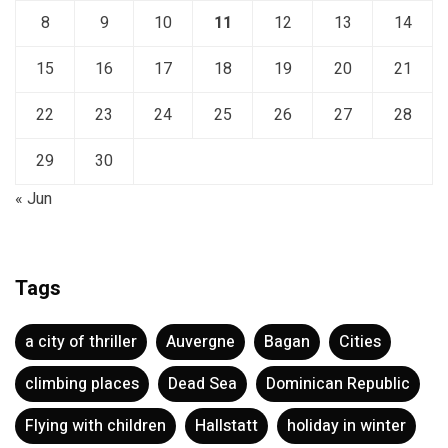
8
9
10
11
12
13
14
15
16
17
18
19
20
21
22
23
24
25
26
27
28
29
30
« Jun
Tags
a city of thriller
Auvergne
Bagan
Cities
climbing places
Dead Sea
Dominican Republic
Flying with children
Hallstatt
holiday in winter