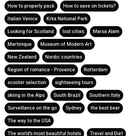
How to properly pack
How to save on tickets?
Italian Venice
Krka National Park
Looking for Scotland
lost cities
Marsa Alam
Martinique
Museum of Modern Art
New Zealand
Nordic countries
Region of romance - Provence
Rotterdam
scooter selection
sightseeing tours
skiing in the Alps
South Brazil
Southern Italy
Surveillance on the go
Sydney
the best beer
The way to the USA
The world's most beautiful hotels
Travel and Diet