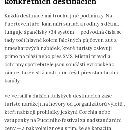
konkrétních destinacích
Každá destinace má trochu jiné podmínky. Na
Fuerteventuře, kam míří surfaři a rodiny s dětmi,
funguje španělský +34 systém — podvodná čísla se
tady točí hlavně kolem falešných půjčoven aut a
timesharových nabídek, které turisty oslovují
přímo na pláži nebo přes SMS. Místní pravidla
ochrany spotřebitele jsou součástí evropského
rámce, takže stížnosti jdou řešit přes standardní
kanály.
Ve Versílii a dalších italských destinacích zase
turisté narážejí na hovory od „organizátorů výletů”,
kteří nabízejí prohlídky jeskyní Corchia nebo
vstupenky na Pucciniho festival za nadstandardní
ceny — a pak volají znovu s tím, že se kapacita