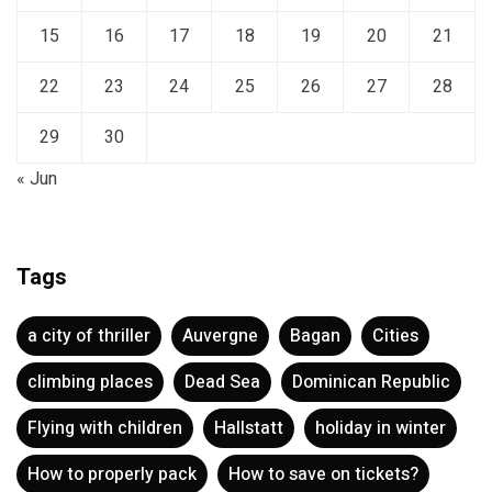
22
23
24
25
26
27
28
29
30
« Jun
Tags
a city of thriller
Auvergne
Bagan
Cities
climbing places
Dead Sea
Dominican Republic
Flying with children
Hallstatt
holiday in winter
How to properly pack
How to save on tickets?
Italian Venice
Krka National Park