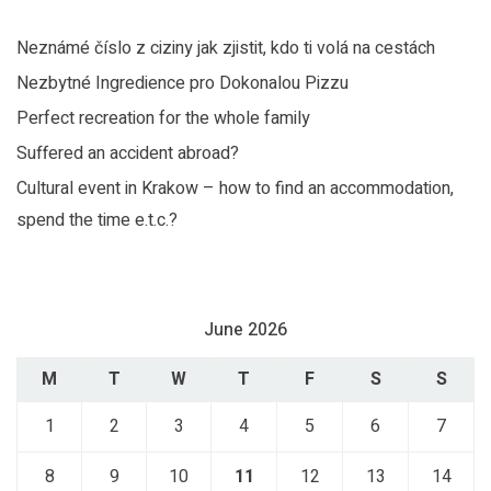
Nezbytné Ingredience pro Dokonalou Pizzu
Perfect recreation for the whole family
Suffered an accident abroad?
Cultural event in Krakow – how to find an accommodation,
spend the time e.t.c.?
June 2026
M
T
W
T
F
S
S
1
2
3
4
5
6
7
8
9
10
11
12
13
14
15
16
17
18
19
20
21