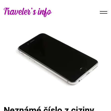
Neznámé číslo z ciziny