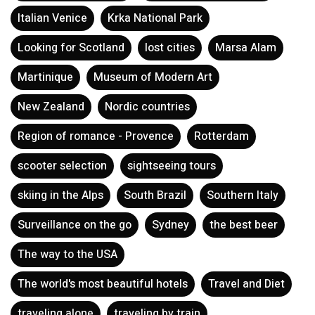
Looking for Scotland
lost cities
Marsa Alam
Martinique
Museum of Modern Art
New Zealand
Nordic countries
Region of romance - Provence
Rotterdam
scooter selection
sightseeing tours
skiing in the Alps
South Brazil
Southern Italy
Surveillance on the go
Sydney
the best beer
The way to the USA
The world's most beautiful hotels
Travel and Diet
traveling alone
traveling by train
United Arab Emirates