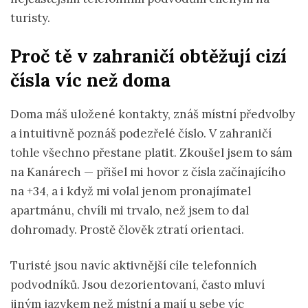
turisty.
Proč tě v zahraničí obtěžují cizí
čísla víc než doma
Doma máš uložené kontakty, znáš místní předvolby
a intuitivně poznáš podezřelé číslo. V zahraničí
tohle všechno přestane platit. Zkoušel jsem to sám
na Kanárech — přišel mi hovor z čísla začínajícího
na +34, a i když mi volal jenom pronajímatel
apartmánu, chvíli mi trvalo, než jsem to dal
dohromady. Prostě člověk ztratí orientaci.
Turisté jsou navíc aktivnější cíle telefonních
podvodníků. Jsou dezorientovaní, často mluví
jiným jazykem než místní a mají u sebe víc