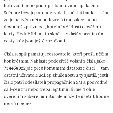
hotovosti nebo přístup k bankovním aplikacím.
Scénáře bývají podobné: volá ti „místní banka” s tím,
že je na tvém účtu podezřelá transakce, nebo
dostaneš zprávu od „hotelu” s žádostí o ověření
karty. Hodně lidí na to skočí — zvlášť v prvním dni
cesty, kdy jsou ještě roztěkaní.
Čísla si spíš pamatují cestovatelé, kteří prošli něčím
konkrétním. Nahlásit podezřelé volání z čísla jako
734458922
jde přes komunitní databáze čísel — tam
ostatní uživatelé sdílejí zkušenosti a ty zjistíš, jestli
číslo patří odesílateli propagačních SMS, podvodné
call-centru nebo třeba legitimní firmě. Tohle
ověření ti zabere minutu, ale může tě ušetřit hodně
nervů i peněz.