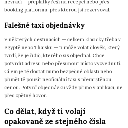
nevrací — přeplatky řeší na recepci nebo přes
booking platformu, přes kterou jsi rezervoval.
Falešné taxi objednávky
V některých destinacích — celkem klasicky třeba v
Egyptě nebo Thajsku — ti může volat člověk, který
tvrdí, že je řidič, kterého sis objednal. Chce
potvrdit adresu nebo přesunout místo vyzvednutí.
Cílem je tě dostat mimo bezpečné oblasti nebo
přimět tě použít neoficiální taxi s přemrštěnou
cenou. Potvrď objednávku vždy přímo v aplikaci, ne
přes zpětný hovor.
Co dělat, když ti volají
opakovaně ze stejného čísla